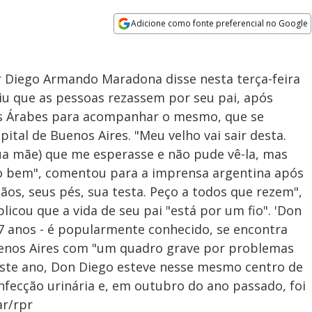
Adicione como fonte preferencial no Google
Opens in new window
dor Diego Armando Maradona disse nesta terça-feira
iu que as pessoas rezassem por seu pai, após
os Árabes para acompanhar o mesmo, que se
tal de Buenos Aires. "Meu velho vai sair desta.
ua mãe) que me esperasse e não pude vê-la, mas
lo bem", comentou para a imprensa argentina após
 mãos, seus pés, sua testa. Peço a todos que rezem",
licou que a vida de seu pai "está por um fio". 'Don
7 anos - é popularmente conhecido, se encontra
uenos Aires com "um quadro grave por problemas
deste ano, Don Diego esteve nesse mesmo centro de
nfecção urinária e, em outubro do ano passado, foi
r/rpr