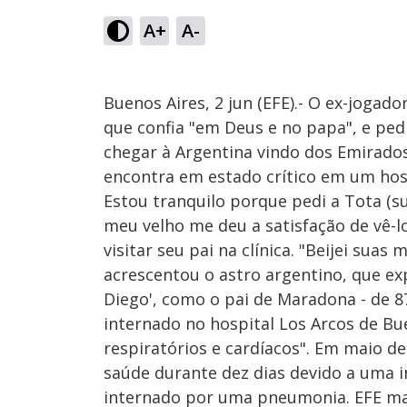
A+
A-
Buenos Aires, 2 jun (EFE).- O ex-joga
que confia "em Deus e no papa", e ped
chegar à Argentina vindo dos Emirad
encontra em estado crítico em um hospi
Estou tranquilo porque pedi a Tota (s
meu velho me deu a satisfação de vê-
visitar seu pai na clínica. "Beijei suas
acrescentou o astro argentino, que exp
Diego', como o pai de Maradona - de 8
internado no hospital Los Arcos de B
respiratórios e cardíacos". Em maio 
saúde durante dez dias devido a uma i
internado por uma pneumonia. EFE ma