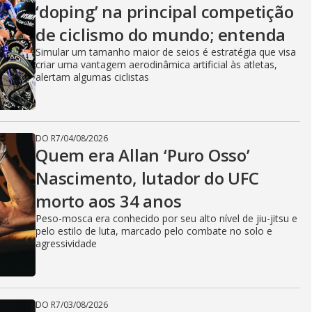
‘doping’ na principal competição
de ciclismo do mundo; entenda
Simular um tamanho maior de seios é estratégia que visa
criar uma vantagem aerodinâmica artificial às atletas,
alertam algumas ciclistas
DO R7
/
04/08/2026
Quem era Allan ‘Puro Osso’
Nascimento, lutador do UFC
morto aos 34 anos
Peso-mosca era conhecido por seu alto nível de jiu-jitsu e
pelo estilo de luta, marcado pelo combate no solo e
agressividade
DO R7
/
03/08/2026