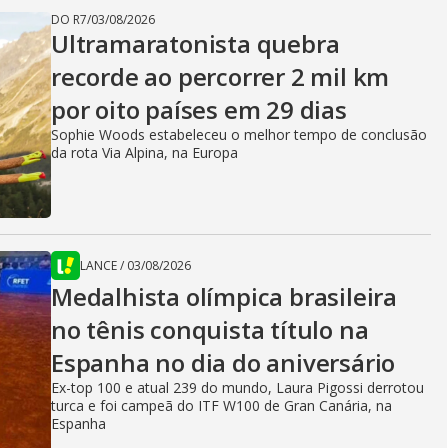
DO R7
/
03/08/2026
Ultramaratonista quebra
recorde ao percorrer 2 mil km
por oito países em 29 dias
Sophie Woods estabeleceu o melhor tempo de conclusão
da rota Via Alpina, na Europa
LANCE
/
03/08/2026
Medalhista olímpica brasileira
no tênis conquista título na
Espanha no dia do aniversário
Ex-top 100 e atual 239 do mundo, Laura Pigossi derrotou
turca e foi campeã do ITF W100 de Gran Canária, na
Espanha