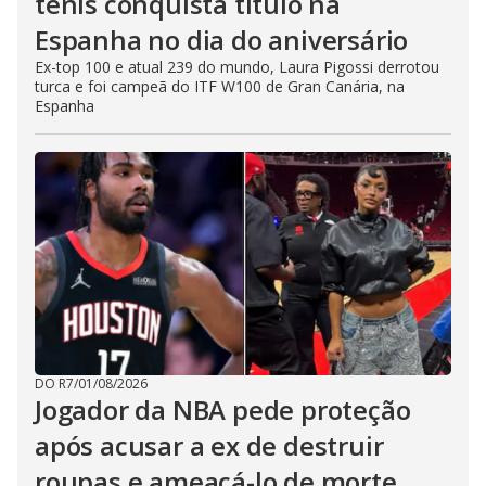
tênis conquista título na
Espanha no dia do aniversário
Ex-top 100 e atual 239 do mundo, Laura Pigossi derrotou
turca e foi campeã do ITF W100 de Gran Canária, na
Espanha
DO R7
/
01/08/2026
Jogador da NBA pede proteção
após acusar a ex de destruir
roupas e ameaçá-lo de morte