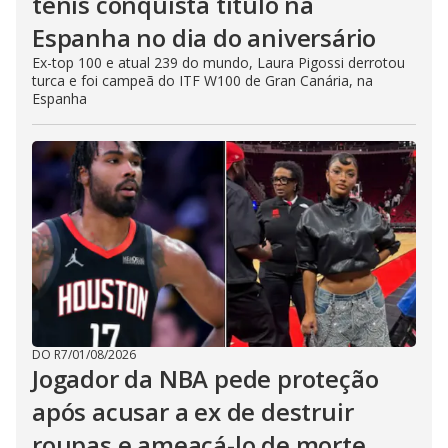
tênis conquista título na
Espanha no dia do aniversário
Ex-top 100 e atual 239 do mundo, Laura Pigossi derrotou
turca e foi campeã do ITF W100 de Gran Canária, na
Espanha
DO R7
/
01/08/2026
Jogador da NBA pede proteção
após acusar a ex de destruir
roupas e ameaçá-lo de morte