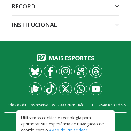
RECORD
INSTITUCIONAL
MAIS ESPORTES
Todos os direitos reservados - 2009-
2026
- Rádio e Televisão Record S.A
Utilizamos cookies e tecnologia para
CARREIRA
FALE CONOSCO
PRIVACIDADE
aprimorar sua experiência de navegação de
TERMOS E CONDIÇÕES DE USO
acordo com o
Aviso de Privacidade
.