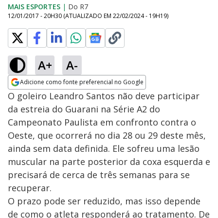
MAIS ESPORTES
|
Do R7
12/01/2017 - 20H30
(ATUALIZADO EM
22/02/2024 - 19H19
)
A+
A-
Adicione como fonte preferencial no Google
Opens in new window
O goleiro Leandro Santos não deve participar
da estreia do Guarani na Série A2 do
Campeonato Paulista em confronto contra o
Oeste, que ocorrerá no dia 28 ou 29 deste mês,
ainda sem data definida. Ele sofreu uma lesão
muscular na parte posterior da coxa esquerda e
precisará de cerca de três semanas para se
recuperar.
O prazo pode ser reduzido, mas isso depende
de como o atleta responderá ao tratamento. De