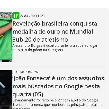
LANCE
/
HÁ 1 HORA
Revelação brasileira conquista
medalha de ouro no Mundial
Sub-20 de atletismo
Alessandro Borges é quarto brasileiro a subir ao lugar
mais alto do pódio na categoria
DO R7
/
05/08/2026
‘João Fonseca’ é um dos assuntos
mais buscados no Google nesta
quarta (05)
Levantamento foi feito pelo R7 com auxílio do Google
Trends, ferramenta que monitora as principais buscas da
plataforma