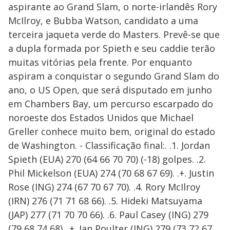
aspirante ao Grand Slam, o norte-irlandês Rory
McIlroy, e Bubba Watson, candidato a uma
terceira jaqueta verde do Masters. Prevê-se que
a dupla formada por Spieth e seu caddie terão
muitas vitórias pela frente. Por enquanto
aspiram a conquistar o segundo Grand Slam do
ano, o US Open, que será disputado em junho
em Chambers Bay, um percurso escarpado do
noroeste dos Estados Unidos que Michael
Greller conhece muito bem, original do estado
de Washington. - Classificação final:. .1. Jordan
Spieth (EUA) 270 (64 66 70 70) (-18) golpes. .2.
Phil Mickelson (EUA) 274 (70 68 67 69). .+. Justin
Rose (ING) 274 (67 70 67 70). .4. Rory McIlroy
(IRN) 276 (71 71 68 66). .5. Hideki Matsuyama
(JAP) 277 (71 70 70 66). .6. Paul Casey (ING) 279
(79 68 74 68). .+. Ian Poulter (ING) 279 (73 72 67