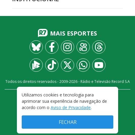
MAIS ESPORTES
Todos os direitos reservados - 2009-
2026
- Rádio e Televisão Record S.A
Utilizamos cookies e tecnologia para
CARREIRA
FALE CONOSCO
PRIVACIDADE
aprimorar sua experiência de navegação de
TERMOS E CONDIÇÕES DE USO
acordo com o
Aviso de Privacidade
.
FECHAR