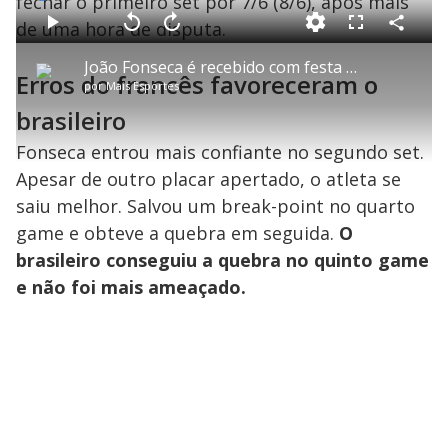
fechar o primeiro set por 7/6 (8/6), após mais
L
o
a
de uma hora de disputa.
d
C
P
V
A
P
F
e
o
l
o
v
u
d
m
a
l
a
l
:
João Fonseca é recebido com festa de fãs no Rio Open
p
y
t
n
l
1
Erros do francês favoreceram o
a
a
ç
s
3
por
Mais Esportes
r
r
a
c
.
t
1
r
l
r
8
i
0
1
e
brasileiro
6
l
s
0
e
%
h
e
s
n
a
g
e
r
Fonseca entrou mais confiante no segundo set.
u
g
n
u
a
d
n
Apesar de outro placar apertado, o atleta se
o
d
s
o
s
saiu melhor. Salvou um break-point no quarto
y
game e obteve a quebra em seguida.
O
brasileiro conseguiu a quebra no quinto game
M
V
u
e não foi mais ameaçado.
d
o
i
d