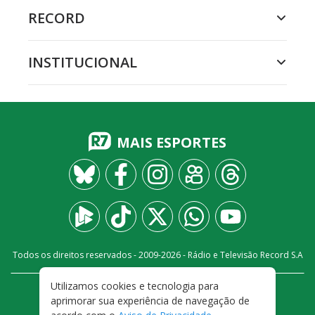
RECORD
INSTITUCIONAL
MAIS ESPORTES
Todos os direitos reservados - 2009-
2026
- Rádio e Televisão Record S.A
Utilizamos cookies e tecnologia para
CARREIRA
FALE CONOSCO
PRIVACIDADE
aprimorar sua experiência de navegação de
TERMOS E CONDIÇÕES DE USO