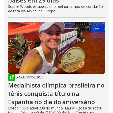
países em 29 dias
Sophie Woods estabeleceu o melhor tempo de conclusão
da rota Via Alpina, na Europa
LANCE
/
03/08/2026
Medalhista olímpica brasileira no
tênis conquista título na
Espanha no dia do aniversário
Ex-top 100 e atual 239 do mundo, Laura Pigossi derrotou
turca e foi campeã do ITF W100 de Gran Canária, na