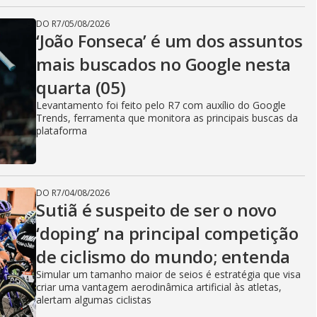
DO R7
/
05/08/2026
‘João Fonseca’ é um dos assuntos
mais buscados no Google nesta
quarta (05)
Levantamento foi feito pelo R7 com auxílio do Google
Trends, ferramenta que monitora as principais buscas da
plataforma
DO R7
/
04/08/2026
Sutiã é suspeito de ser o novo
‘doping’ na principal competição
de ciclismo do mundo; entenda
Simular um tamanho maior de seios é estratégia que visa
criar uma vantagem aerodinâmica artificial às atletas,
alertam algumas ciclistas