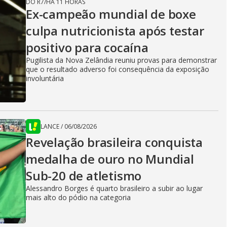
DO R7
/
HÁ 11 HORAS
Ex-campeão mundial de boxe
culpa nutricionista após testar
positivo para cocaína
Pugilista da Nova Zelândia reuniu provas para demonstrar
que o resultado adverso foi consequência da exposição
involuntária
LANCE
/
06/08/2026
Revelação brasileira conquista
medalha de ouro no Mundial
Sub-20 de atletismo
Alessandro Borges é quarto brasileiro a subir ao lugar
mais alto do pódio na categoria