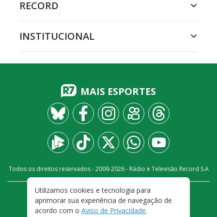
RECORD
INSTITUCIONAL
MAIS ESPORTES
Todos os direitos reservados - 2009-
2026
- Rádio e Televisão Record S.A
Utilizamos cookies e tecnologia para
CARREIRA
FALE CONOSCO
PRIVACIDADE
aprimorar sua experiência de navegação de
TERMOS E CONDIÇÕES DE USO
acordo com o
Aviso de Privacidade
.