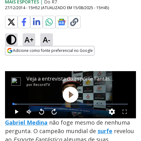
MAIS ESPORTES
|
Do R7
27/12/2014 - 15H52
(ATUALIZADO EM
15/08/2025 - 15H45
)
A+
A-
Adicione como fonte preferencial no Google
Opens in new window
Gabriel Medina
não foge mesmo de nenhuma
pergunta. O campeão mundial de
surfe
revelou
ao
Esporte Fantástico
algumas de suas