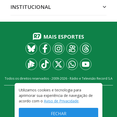
INSTITUCIONAL
MAIS ESPORTES
Todos os direitos reservados - 2009-
2026
- Rádio e Televisão Record S.A
Utilizamos cookies e tecnologia para
CARREIRA
FALE CONOSCO
PRIVACIDADE
aprimorar sua experiência de navegação de
TERMOS E CONDIÇÕES DE USO
acordo com o
Aviso de Privacidade
.
FECHAR