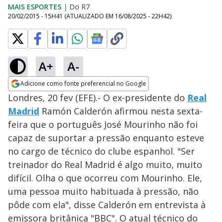
MAIS ESPORTES
|
Do R7
20/02/2015 - 15H41
(ATUALIZADO EM
16/08/2025 - 22H42
)
A+
A-
Adicione como fonte preferencial no Google
Opens in new window
Londres, 20 fev (EFE).- O ex-presidente do
Real
Madrid
Ramón Calderón afirmou nesta sexta-
feira que o português José Mourinho não foi
capaz de suportar a pressão enquanto esteve
no cargo de técnico do clube espanhol. "Ser
treinador do Real Madrid é algo muito, muito
difícil. Olha o que ocorreu com Mourinho. Ele,
uma pessoa muito habituada à pressão, não
pôde com ela", disse Calderón em entrevista à
emissora britânica "BBC". O atual técnico do