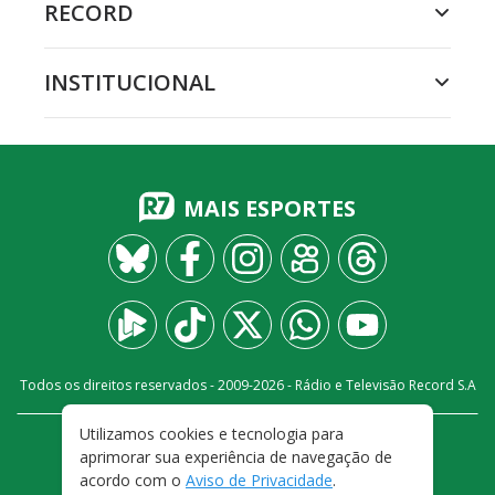
RECORD
INSTITUCIONAL
MAIS ESPORTES
Todos os direitos reservados - 2009-
2026
- Rádio e Televisão Record S.A
Utilizamos cookies e tecnologia para
CARREIRA
FALE CONOSCO
PRIVACIDADE
aprimorar sua experiência de navegação de
TERMOS E CONDIÇÕES DE USO
acordo com o
Aviso de Privacidade
.