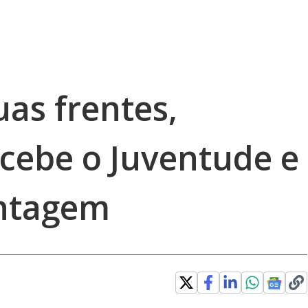
as frentes,
ecebe o Juventude e
antagem