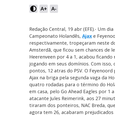
A+
A-
Redação Central, 19 abr (EFE).- Um dia
Campeonato Holandês,
Ajax
e Feyenoor
respectivamente, tropeçaram neste do
Amsterdã, que ficou sem chances de lev
Heerenveen por 4 a 1, acabou ficand
jogando em seus domínios. Com isso,
pontos, 12 atras do PSV. O Feyenoord 
Ajax na briga pela segunda vaga da H
quatro rodadas para o término do Ho
em casa, pelo Go Ahead Eagles por 1 a 
atacante Jules Reimerink, aos 27 min
tiraram dos ponteiros, NAC Breda, que
agora tem 26, acabaram prejudicados p