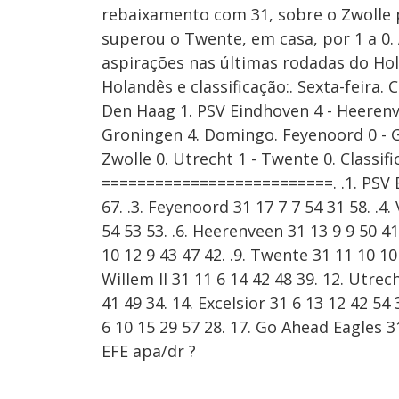
rebaixamento com 31, sobre o Zwolle 
superou o Twente, em casa, por 1 a 0
aspirações nas últimas rodadas do Ho
Holandês e classificação:. Sexta-feira.
Den Haag 1. PSV Eindhoven 4 - Heerenvee
Groningen 4. Domingo. Feyenoord 0 - Go
Zwolle 0. Utrecht 1 - Twente 0. Classifi
==========================. .1. PSV Ein
67. .3. Feyenoord 31 17 7 7 54 31 58. .4.
54 53 53. .6. Heerenveen 31 13 9 9 50 41
10 12 9 43 47 42. .9. Twente 31 11 10 10
Willem II 31 11 6 14 42 48 39. 12. Utre
41 49 34. 14. Excelsior 31 6 13 12 42 54
6 10 15 29 57 28. 17. Go Ahead Eagles 31
EFE apa/dr ?