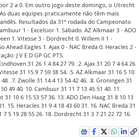
por 2 a 0. Em outro jogo deste domingo, o Utrecht
. As duas equipes praticamente não têm mais
landês. Resultados da 31ª rodada do Campeonato
 Cambuur 1 - Excelsior 1. Sábado. AZ Alkmaar 3 - ADO
n 1. Vitesse 3 - Dordrecht 0. Willem II 1 -
 Ahead Eagles 1. Ajax 0 - NAC Breda 0. Heracles 2 -
cação: J V E D GP GC PTS.
dhoven 31 26 1 4 84 27 79. .2. Ajax 31 20 7 4 64 26
 Vitesse 31 15 9 7 59 38 54. .5. AZ Alkmaar 31 16 5 10
 48. .7. Zwolle 31 14 4 13 54 42 46. .8. Groningen 31
 50 49 40. 10. Cambuur 31 11 7 13 45 51 40. 11.
cht 31 10 6 15 53 57 36. 13. ADO Den Haag 31 8 10 13
 31. 15. Heracles 31 9 4 18 43 60 31. 16. NAC Breda 31
 7 5 19 28 55 26. 18. Dordrecht 31 3 7 21 22 72 16.