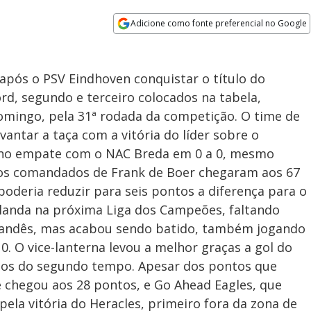
Adicione como fonte preferencial no Google
Opens in new window
 após o PSV Eindhoven conquistar o título do
d, segundo e terceiro colocados na tabela,
mingo, pela 31ª rodada da competição. O time de
antar a taça com a vitória do líder sobre o
o no empate com o NAC Breda em 0 a 0, mesmo
 os comandados de Frank de Boer chegaram aos 67
poderia reduzir para seis pontos a diferença para o
olanda na próxima Liga dos Campeões, faltando
landês, mas acabou sendo batido, também jogando
0. O vice-lanterna levou a melhor graças a gol do
utos do segundo tempo. Apesar dos pontos que
 chegou aos 28 pontos, e Go Ahead Eagles, que
ela vitória do Heracles, primeiro fora da zona de