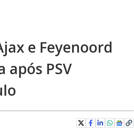
Ajax e Feyenoord
a após PSV
ulo