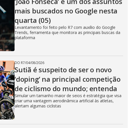
‘João Fonseca’ é um dos assuntos
mais buscados no Google nesta
quarta (05)
Levantamento foi feito pelo R7 com auxílio do Google
Trends, ferramenta que monitora as principais buscas da
plataforma
DO R7
/
04/08/2026
Sutiã é suspeito de ser o novo
‘doping’ na principal competição
de ciclismo do mundo; entenda
Simular um tamanho maior de seios é estratégia que visa
criar uma vantagem aerodinâmica artificial às atletas,
alertam algumas ciclistas