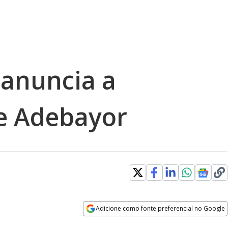
 anuncia a
e Adebayor
Adicione como fonte preferencial no Google
Opens in new window