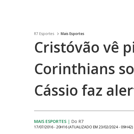
R7 Esportes
Mais Esportes
Cristóvão vê p
Corinthians s
Cássio faz ale
MAIS ESPORTES
|
Do R7
17/07/2016 - 20H16
(ATUALIZADO EM
23/02/2024 - 09H42
)