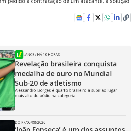
em pedido a contratação de um atacante, a solução
LANCE
/
HÁ 10 HORAS
Revelação brasileira conquista
medalha de ouro no Mundial
Sub-20 de atletismo
Alessandro Borges é quarto brasileiro a subir ao lugar
mais alto do pódio na categoria
DO R7
/
05/08/2026
‘João Fonseca’ é um dos assuntos