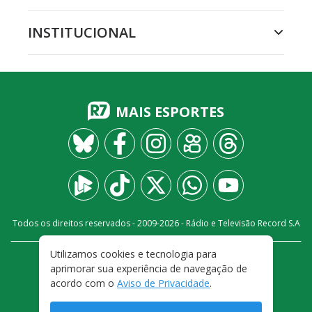
INSTITUCIONAL
MAIS ESPORTES
Todos os direitos reservados - 2009-
2026
- Rádio e Televisão Record S.A
Utilizamos cookies e tecnologia para
CARREIRA
FALE CONOSCO
PRIVACIDADE
aprimorar sua experiência de navegação de
TERMOS E CONDIÇÕES DE USO
acordo com o
Aviso de Privacidade
.