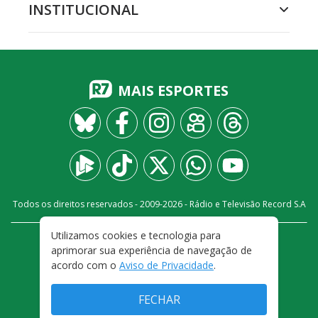
INSTITUCIONAL
MAIS ESPORTES
Todos os direitos reservados - 2009-
2026
- Rádio e Televisão Record S.A
Utilizamos cookies e tecnologia para
CARREIRA
FALE CONOSCO
PRIVACIDADE
aprimorar sua experiência de navegação de
TERMOS E CONDIÇÕES DE USO
acordo com o
Aviso de Privacidade
.
FECHAR