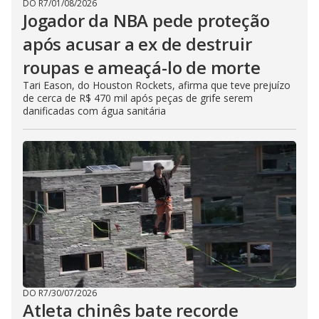
DO R7
/
01/08/2026
Jogador da NBA pede proteção
após acusar a ex de destruir
roupas e ameaçá-lo de morte
Tari Eason, do Houston Rockets, afirma que teve prejuízo
de cerca de R$ 470 mil após peças de grife serem
danificadas com água sanitária
DO R7
/
30/07/2026
Atleta chinês bate recorde