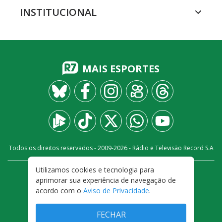
INSTITUCIONAL
MAIS ESPORTES
Todos os direitos reservados - 2009-
2026
- Rádio e Televisão Record S.A
Utilizamos cookies e tecnologia para
CARREIRA
FALE CONOSCO
PRIVACIDADE
aprimorar sua experiência de navegação de
TERMOS E CONDIÇÕES DE USO
acordo com o
Aviso de Privacidade
.
FECHAR