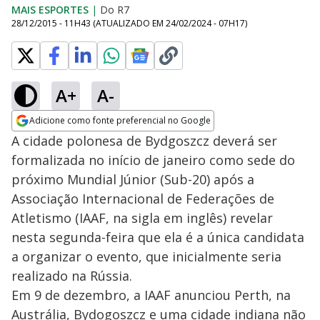
MAIS ESPORTES
|
Do R7
28/12/2015 - 11H43
(ATUALIZADO EM
24/02/2024 - 07H17
)
A+
A-
Adicione como fonte preferencial no Google
Opens in new window
A cidade polonesa de Bydgoszcz deverá ser
formalizada no início de janeiro como sede do
próximo Mundial Júnior (Sub-20) após a
Associação Internacional de Federações de
Atletismo (IAAF, na sigla em inglês) revelar
nesta segunda-feira que ela é a única candidata
a organizar o evento, que inicialmente seria
realizado na Rússia.
Em 9 de dezembro, a IAAF anunciou Perth, na
Austrália, Bydogoszcz e uma cidade indiana não