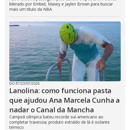
liderado por Embiid, Maxey e Jaylen Brown para buscar
mais um título da NBA
DO R7
/
23/07/2026
Lanolina: como funciona pasta
que ajudou Ana Marcela Cunha a
nadar o Canal da Mancha
Campeã olímpica bateu recorde sul-americano ao
completar travessia; produto extraído de lã é isolante
térmico