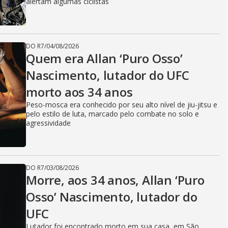
alertam algumas ciclistas
DO R7
/
04/08/2026
Quem era Allan ‘Puro Osso’
Nascimento, lutador do UFC
morto aos 34 anos
Peso-mosca era conhecido por seu alto nível de jiu-jitsu e
pelo estilo de luta, marcado pelo combate no solo e
agressividade
DO R7
/
03/08/2026
Morre, aos 34 anos, Allan ‘Puro
Osso’ Nascimento, lutador do
UFC
Lutador foi encontrado morto em sua casa, em São