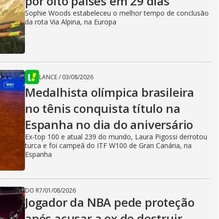
por oito países em 29 dias
Sophie Woods estabeleceu o melhor tempo de conclusão
da rota Via Alpina, na Europa
LANCE
/
03/08/2026
Medalhista olímpica brasileira
no tênis conquista título na
Espanha no dia do aniversário
Ex-top 100 e atual 239 do mundo, Laura Pigossi derrotou
turca e foi campeã do ITF W100 de Gran Canária, na
Espanha
DO R7
/
01/08/2026
Jogador da NBA pede proteção
após acusar a ex de destruir