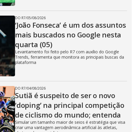
DO R7
/
05/08/2026
‘João Fonseca’ é um dos assuntos
mais buscados no Google nesta
quarta (05)
Levantamento foi feito pelo R7 com auxílio do Google
Trends, ferramenta que monitora as principais buscas da
plataforma
DO R7
/
04/08/2026
Sutiã é suspeito de ser o novo
‘doping’ na principal competição
de ciclismo do mundo; entenda
Simular um tamanho maior de seios é estratégia que visa
criar uma vantagem aerodinâmica artificial às atletas,