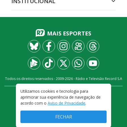
INSTITUCIONAL
MAIS ESPORTES
Todos os direitos reservados - 2009-
2026
- Rádio e Televisão Record S.A
Utilizamos cookies e tecnologia para
CARREIRA
FALE CONOSCO
PRIVACIDADE
aprimorar sua experiência de navegação de
TERMOS E CONDIÇÕES DE USO
acordo com o
Aviso de Privacidade
.
FECHAR