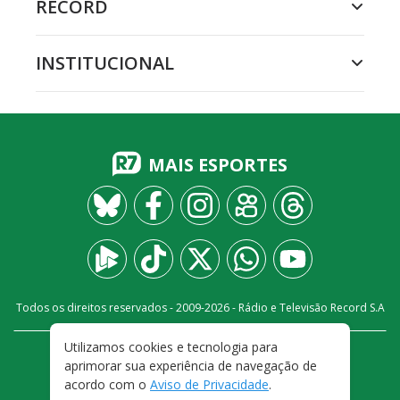
RECORD
INSTITUCIONAL
MAIS ESPORTES
Todos os direitos reservados - 2009-
2026
- Rádio e Televisão Record S.A
Utilizamos cookies e tecnologia para
CARREIRA
FALE CONOSCO
PRIVACIDADE
aprimorar sua experiência de navegação de
TERMOS E CONDIÇÕES DE USO
acordo com o
Aviso de Privacidade
.