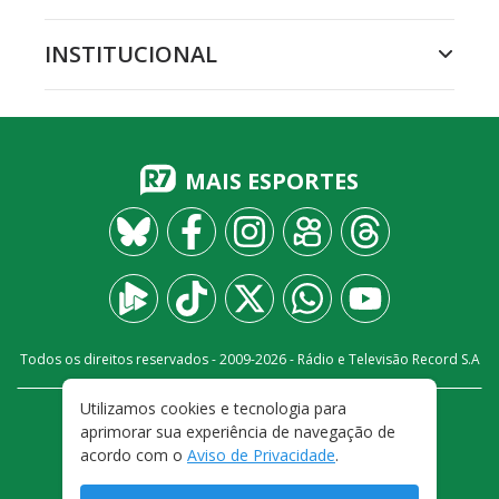
INSTITUCIONAL
MAIS ESPORTES
Todos os direitos reservados - 2009-
2026
- Rádio e Televisão Record S.A
Utilizamos cookies e tecnologia para
CARREIRA
FALE CONOSCO
PRIVACIDADE
aprimorar sua experiência de navegação de
TERMOS E CONDIÇÕES DE USO
acordo com o
Aviso de Privacidade
.