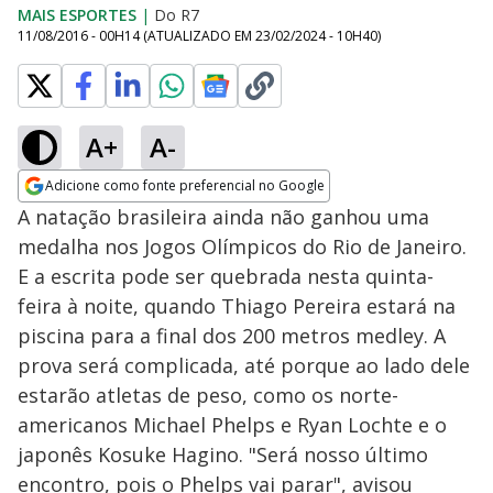
MAIS ESPORTES
|
Do R7
11/08/2016 - 00H14
(ATUALIZADO EM
23/02/2024 - 10H40
)
A+
A-
Adicione como fonte preferencial no Google
Opens in new window
A natação brasileira ainda não ganhou uma
medalha nos Jogos Olímpicos do Rio de Janeiro.
E a escrita pode ser quebrada nesta quinta-
feira à noite, quando Thiago Pereira estará na
piscina para a final dos 200 metros medley. A
prova será complicada, até porque ao lado dele
estarão atletas de peso, como os norte-
americanos Michael Phelps e Ryan Lochte e o
japonês Kosuke Hagino. "Será nosso último
encontro, pois o Phelps vai parar", avisou