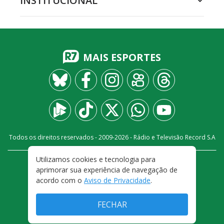
INSTITUCIONAL
MAIS ESPORTES
Todos os direitos reservados - 2009-
2026
- Rádio e Televisão Record S.A
Utilizamos cookies e tecnologia para
CARREIRA
FALE CONOSCO
PRIVACIDADE
aprimorar sua experiência de navegação de
TERMOS E CONDIÇÕES DE USO
acordo com o
Aviso de Privacidade
.
FECHAR