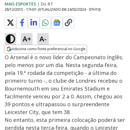
MAIS ESPORTES
|
Do R7
28/12/2015 - 17H31
(ATUALIZADO EM
24/02/2024 - 07H10
)
A+
A-
Adicione como fonte preferencial no Google
Opens in new window
O Arsenal é o novo líder do Campeonato Inglês;
pelo menos por um dia. Nesta segunda-feira,
pela 19.ª rodada da competição - a última do
primeiro turno -, o clube de Londres recebeu o
Bournemouth em seu Emirates Stadium e
facilmente venceu por 2 a 0. Assim, chegou aos
39 pontos e ultrapassou o surpreendente
Leicester City, que tem 38.
No entanto, esta primeira colocação poderá ser
perdida nesta terça-feira, quando o Leicester