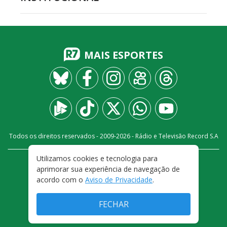
MAIS ESPORTES
Todos os direitos reservados - 2009-
2026
- Rádio e Televisão Record S.A
Utilizamos cookies e tecnologia para
CARREIRA
FALE CONOSCO
PRIVACIDADE
aprimorar sua experiência de navegação de
TERMOS E CONDIÇÕES DE USO
acordo com o
Aviso de Privacidade
.
FECHAR