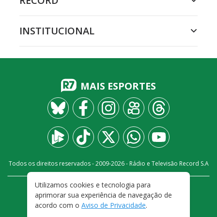
RECORD
INSTITUCIONAL
MAIS ESPORTES
Todos os direitos reservados - 2009-
2026
- Rádio e Televisão Record S.A
Utilizamos cookies e tecnologia para
CARREIRA
FALE CONOSCO
PRIVACIDADE
aprimorar sua experiência de navegação de
TERMOS E CONDIÇÕES DE USO
acordo com o
Aviso de Privacidade
.