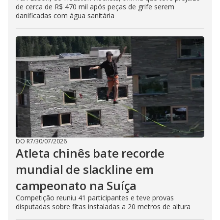
de cerca de R$ 470 mil após peças de grife serem
danificadas com água sanitária
DO R7
/
30/07/2026
Atleta chinês bate recorde
mundial de slackline em
campeonato na Suíça
Competição reuniu 41 participantes e teve provas
disputadas sobre fitas instaladas a 20 metros de altura