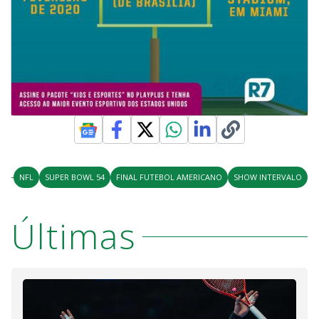
NFL
SUPER BOWL 54
FINAL FUTEBOL AMERICANO
SHOW INTERVALO
Últimas