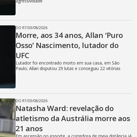
agressividade
DO R7
/
03/08/2026
Morre, aos 34 anos, Allan ‘Puro
Osso’ Nascimento, lutador do
UFC
Lutador foi encontrado morto em sua casa, em São
Paulo; Allan disputou 29 lutas e conseguiu 22 vitórias
DO R7
/
03/08/2026
Natasha Ward: revelação do
atletismo da Austrália morre aos
21 anos
Em ascensão no esporte, a corredora de meia distância já