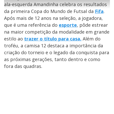
l
e
s
n
a
g
e
ala-esquerda Amandinha celebra os resultados
r
u
g
n
u
a
da primeira Copa do Mundo de Futsal da
Fifa
.
d
n
o
d
s
o
Após mais de 12 anos na seleção, a jogadora,
s
y
que é uma referência do
esporte
, pôde estrear
na maior competição da modalidade em grande
M
estilo ao
trazer o título para casa.
Além do
V
u
d
o
troféu, a camisa 12 destaca a importância da
criação do torneio e o legado da conquista para
i
as próximas gerações, tanto dentro e como
fora das quadras.
d
e
o