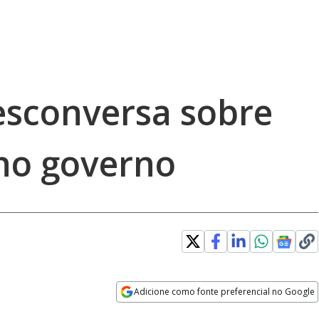
esconversa sobre
no governo
Adicione como fonte preferencial no Google
Opens in new window