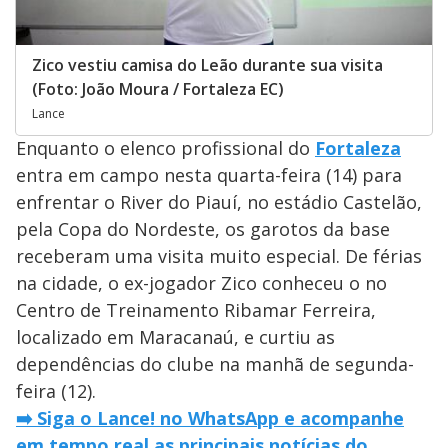
Zico vestiu camisa do Leão durante sua visita
(Foto: João Moura / Fortaleza EC)
Lance
Enquanto o elenco profissional do
Fortaleza
entra em campo nesta quarta-feira (14) para
enfrentar o River do Piauí, no estádio Castelão,
pela Copa do Nordeste, os garotos da base
receberam uma visita muito especial. De férias
na cidade, o ex-jogador Zico conheceu o no
Centro de Treinamento Ribamar Ferreira,
localizado em Maracanaú, e curtiu as
dependências do clube na manhã de segunda-
feira (12).
➡️ Siga o Lance! no WhatsApp e acompanhe
em tempo real as principais notícias do