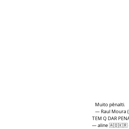
Muito pênalti.
— Raul Moura 
TEM Q DAR PENA
— aline 🇦🇴🇰🇷