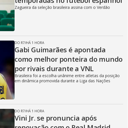
temporadas no futebol espanhol
Zagueira da seleção brasileira assina com o Verdão
DO R7
/
HÁ 1 HORA
Gabi Guimarães é apontada
como melhor ponteira do mundo
por rivais durante a VNL
Brasileira foi a escolha unânime entre atletas da posição
em dinâmica promovida durante a Liga das Nações
DO R7
/
HÁ 1 HORA
Vini Jr. se pronuncia após
renovação com o Real Madrid