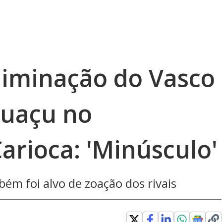
liminação do Vasco
guaçu no
rioca: 'Minúsculo'
m foi alvo de zoação dos rivais