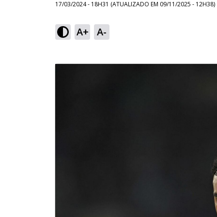
17/03/2024 - 18H31
(ATUALIZADO EM
09/11/2025 - 12H38
)
A+
A-