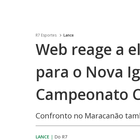
R7 Esportes
Lance
Web reage a e
para o Nova I
Campeonato Ca
Confronto no Maracanão també
LANCE
|
Do R7