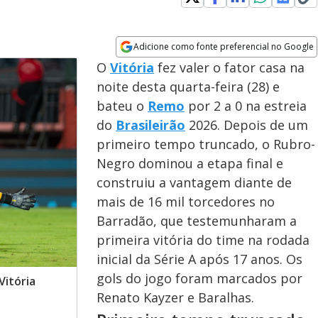
Adicione como fonte preferencial no Google
Opens in new window
O
Vitória
fez valer o fator casa na
noite desta quarta-feira (28) e
bateu o
Remo
por 2 a 0 na estreia
do
Brasileirão
2026. Depois de um
primeiro tempo truncado, o Rubro-
Negro dominou a etapa final e
construiu a vantagem diante de
mais de 16 mil torcedores no
Barradão, que testemunharam a
primeira vitória do time na rodada
inicial da Série A após 17 anos. Os
gols do jogo foram marcados por
Vitória
Renato Kayzer e Baralhas.