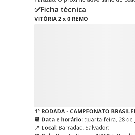
✅Ficha técnica
VITÓRIA 2 x 0 REMO
1ª RODADA - CAMPEONATO BRASILE
📆 Data e horário:
quarta-feira, 28 de j
📍
Local
: Barradão, Salvador;