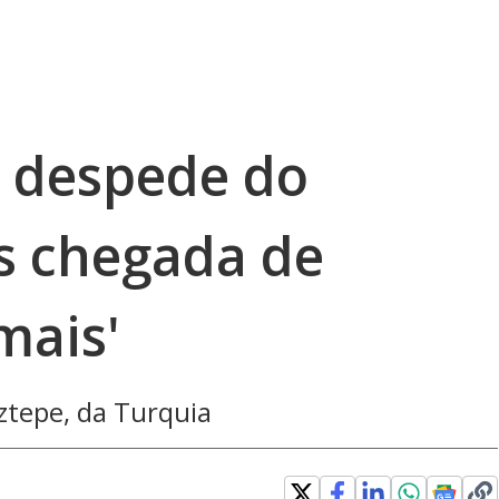
e despede do
s chegada de
mais'
ztepe, da Turquia