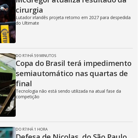
cirurgia
Lutador irlandês projeta retorno em 2027 para despedida
do Ultimate
DO R7
/
HÁ 59 MINUTOS
Copa do Brasil terá impedimento
semiautomático nas quartas de
final
Tecnologia não está sendo utilizada na atual fase da
competição
DO R7
/
HÁ 1 HORA
Defesa de Nicolas, do São Paulo,