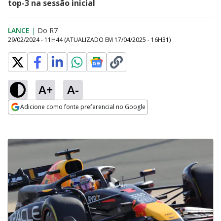
top-3 na sessão inicial
LANCE
|
Do R7
29/02/2024 - 11H44
(ATUALIZADO EM
17/04/2025 - 16H31
)
A+
A-
Adicione como fonte preferencial no Google
Opens in new window