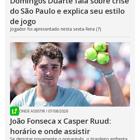
Domingos Duarte fala sobre crise
do São Paulo e explica seu estilo
de jogo
Jogador foi apresentado nesta sexta-feira (7)
ONDE ASSISTIR
/
07/08/2026
João Fonseca x Casper Ruud:
horário e onde assistir
Se derrotar novamente o norueguês, o brasileiro enfrenta