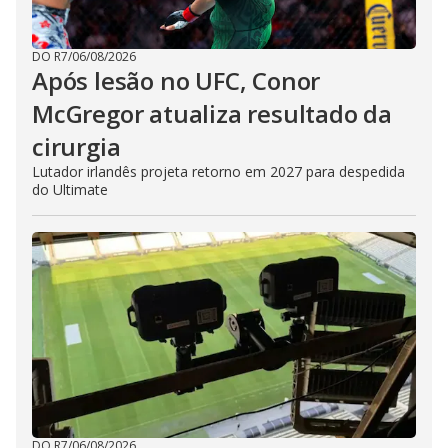
DO R7
/
06/08/2026
Após lesão no UFC, Conor
McGregor atualiza resultado da
cirurgia
Lutador irlandês projeta retorno em 2027 para despedida
do Ultimate
DO R7
/
06/08/2026