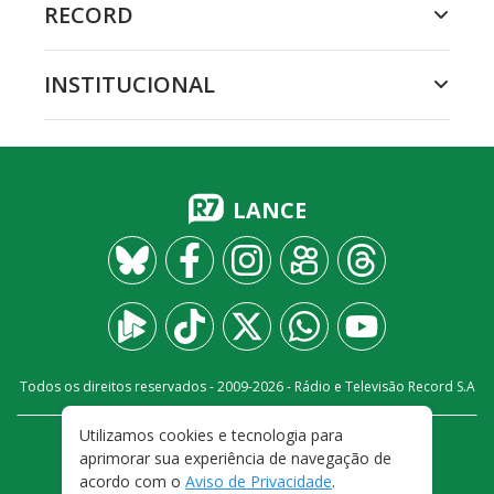
RECORD
INSTITUCIONAL
LANCE
Todos os direitos reservados - 2009-
2026
- Rádio e Televisão Record S.A
Utilizamos cookies e tecnologia para
CARREIRA
FALE CONOSCO
PRIVACIDADE
aprimorar sua experiência de navegação de
TERMOS E CONDIÇÕES DE USO
acordo com o
Aviso de Privacidade
.