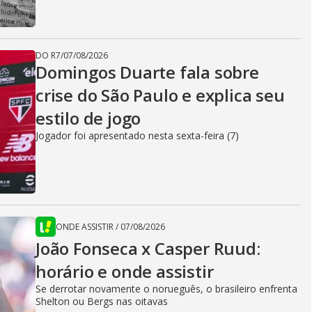
DO R7
/
07/08/2026
Domingos Duarte fala sobre
crise do São Paulo e explica seu
estilo de jogo
Jogador foi apresentado nesta sexta-feira (7)
ONDE ASSISTIR
/
07/08/2026
João Fonseca x Casper Ruud:
horário e onde assistir
Se derrotar novamente o norueguês, o brasileiro enfrenta
Shelton ou Bergs nas oitavas