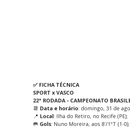
✅ FICHA TÉCNICA
SPORT x VASCO
22ª RODADA - CAMPEONATO BRASIL
📆
Data e horário
: domingo, 31 de ago
📍
Local
: Ilha do Retiro, no Recife (PE);
🥅
Gols
: Nuno Moreira, aos 8′/1ºT (1-0)