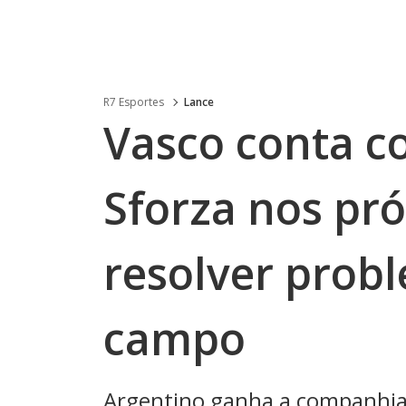
R7 Esportes
Lance
Vasco conta c
Sforza nos pr
resolver prob
campo
Argentino ganha a companhia