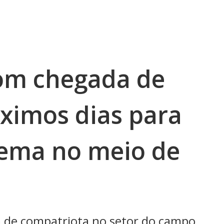
om chegada de
óximos dias para
lema no meio de
 de compatriota no setor do campo