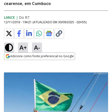
cearense, em Cumbuco
LANCE
|
Do R7
12/11/2018 - 19H21
(ATUALIZADO EM
30/09/2025 - 02H55
)
A+
A-
Adicione como fonte preferencial no Google
Opens in new window