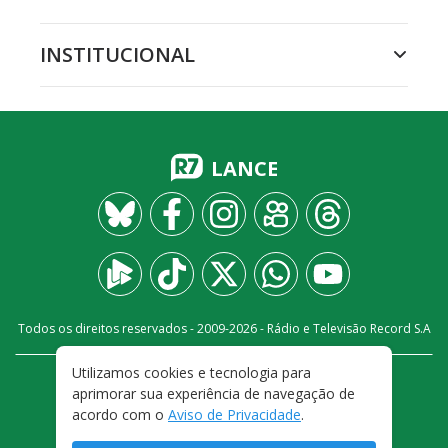
INSTITUCIONAL
LANCE
Todos os direitos reservados - 2009-
2026
- Rádio e Televisão Record S.A
Utilizamos cookies e tecnologia para
CARREIRA
FALE CONOSCO
PRIVACIDADE
aprimorar sua experiência de navegação de
TERMOS E CONDIÇÕES DE USO
acordo com o
Aviso de Privacidade
.