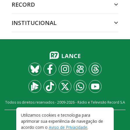
RECORD
INSTITUCIONAL
LANCE
Todos os direitos reservados - 2009-
2026
- Rádio e Televisão Record S.A
Utilizamos cookies e tecnologia para
CARREIRA
FALE CONOSCO
PRIVACIDADE
aprimorar sua experiência de navegação de
TERMOS E CONDIÇÕES DE USO
acordo com o
Aviso de Privacidade
.