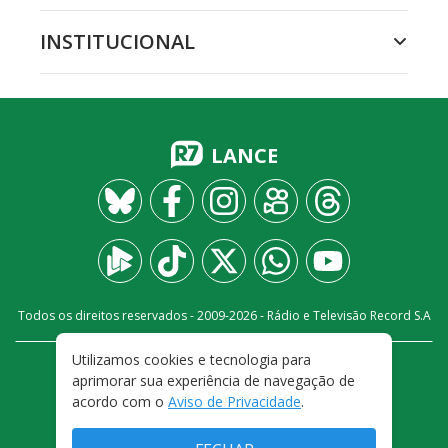
INSTITUCIONAL
LANCE
Todos os direitos reservados - 2009-
2026
- Rádio e Televisão Record S.A
Utilizamos cookies e tecnologia para
CARREIRA
FALE CONOSCO
PRIVACIDADE
aprimorar sua experiência de navegação de
TERMOS E CONDIÇÕES DE USO
acordo com o
Aviso de Privacidade
.